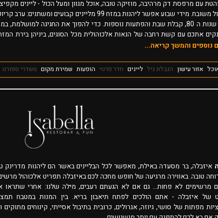
הטת עם מרפסת דק מרהיבה, מוזיקה טובה, אוכל מגוון ומעל הכול - ליינים מקפיצ
ואלכוהול משובח. מידי שבוע אפשר ליהנות במזח 99 מליינים קבועים ומשתנים: ערב קר
מסיבת שנות ה 80, קבלת שבת והפתעות נוספות. כדי להפוך את החגיגה למושלמת, במ
פנקים אתכם עם קשת רחבה של הנאות אלכוהולית מכל הסוגים, ביניהן בירת המזח
המיוצרת במיוחד עבורנו במבשלה בגרמניה, בירות בוטיק ועוד. במזח 99
 נוספים והמשך קריאה...
 מראש אירועים שמחים.
וכל
אזור עישון
הגבלת גיל
ליינים
חדר פרטי
הופעות
שמירת מקום
משדרי ספורט
איזבלה, בר מסעדה באילת, מאפשר לכל הבליינים באשר הם ליהנות מדרינק טו
וחה טובה. באווירה מרגיעה של חופש מחכה לכם באיזבלה תפריט אלכוהול מרשים
ם מרשימים לא פחות... גם אם לא הגעתם רעבים, מילה שלנו: אחרי שתראו א
 של איזבלה - אתם הולכים לפתח תיאבון בריא. בין המנות במטבח תמצא
יות מפתות של סושי, גיוזה, אגרולים, כרובית בתיבול אסייתי, קינוחים מתוקים ו
ק אם בא לכם להתפנק עם יותר מנשנושים.