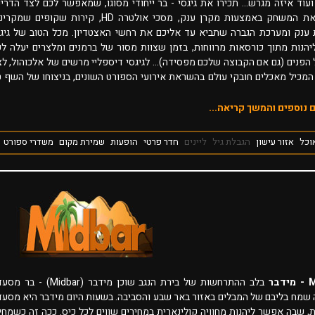
עוד איזה מגרש... תכירו את גיגסי - בר ייחודי מסוגו, שמאפשר לכם לצד הדרי
לחיות את המשחק באמצעות מקרן ענק, מסכי אולטרה HD, קירות שקופים שמק
 ענק ומערכת הגברה שתביא עד אליכם את רחשי האצטדיון. מכל הטוב של גיגס
ליהנות מתוך כורסאות מרווחות, בזמן שצוות מסור של ברמנים ומלצרים יעלה ל
 הפנים (גם אם הקבוצה שלכם מפסידה)... לגיגסי דיספליי מרשים של אלכוהול, ל
המכיל מאכלים חובקי עולם בהשראת אירועי הספורט השונים, בניצוחו של השף ט
 נוספים והמשך קריאה...
וכל
אזור עישון
הגבלת גיל
ליינים
חדר פרטי
הופעות
שמירת מקום
משדרי ספורט
בר
בלב ההתרחשות של בירת הנגב שוכן מידבר (Midbar) - 
שמח בליבם של המבלים באזור באר שבע והסביבה. בשעות היום מידבר היא מסעד
, שבה אפשר ליהנות מחוויה קולינארית במחירים שווים לכל כיס. ככה זה כשמחי