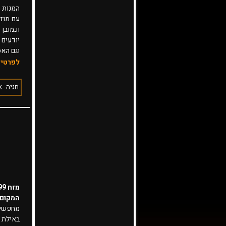
עם מוז
וכמובן 
יודעים 
וגם האס
לפרטים
חניה
א
מזח 99
המקום 
באילת 