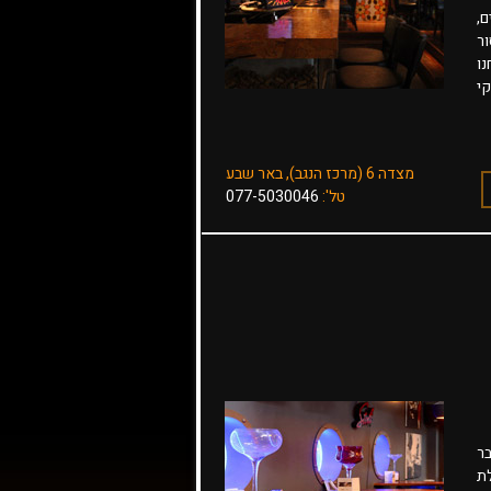
ם,
ר
נו
קי
מצדה 6 (מרכז הנגב), באר שבע
טל':
077-5030046
 עם נוף עוצר נשימה? קפצו לביקור במזח 99, בר
לת