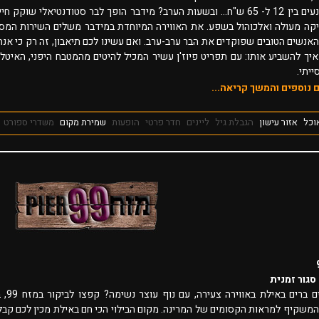
המנות נעים בין 12 ל- 65 ש"ח... ובשעות הערב? מידבר הופך לבר סטודנטיאלי שוקק חיי
יקה מעולה ואלכוהול בשפע. את האווירה המיוחדת במידבר משלים השירות המסו
האנשים הטובים שפוקדים את הבר ערב-ערב. ואם עשינו לכם תיאבון, זה רק כי אנח
איך להשביע אותו: עם תפריט פיוז'ן עשיר המכיל להיטים מהמטבח היפני, האיטל
ייתי.
 נוספים והמשך קריאה...
וכל
אזור עישון
הגבלת גיל
ליינים
חדר פרטי
הופעות
שמירת מקום
משדרי ספורט
סגור זמנית
מחפשים ברים באילת באווירה צעירה,
המשקיף למראות הקסומים של המרינה. מקום הבילוי הכי חם באילת מכין לכם קב