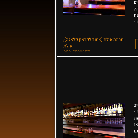
ים
יוקי,
זח
 -
 אפשר לערוך
מרינה אילת (צמוד לקראון פלאזה),
אילת
050-5530657
ב
 -
ת
ו
גם