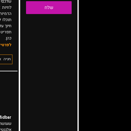
שלכם! ו
הדמיות
תוכלו 
חיוך על
תפריט 
כהן.
לפרטים
חניה
א
Midbar - מיד
שעושה 
אלגנטית