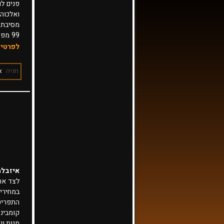
פנים לו
99 מ
לפרטים
בתיאום
חניה
א
איזבלה
לצד אר
במחירי
התפריט
קומבינצ
מנות וו