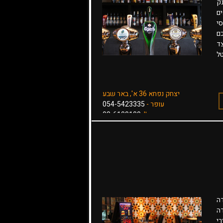
נק
רינים
י
כם
צד
ל
יצחק נפחא 36 א', באר שבע
עופר -
054-5423335
טל':
08-6109109
בר מסעדה
ה
רי