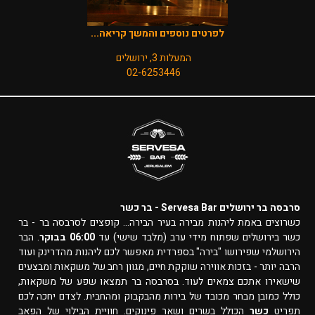
לפרטים נוספים והמשך קריאה...
המעלות 3, ירושלים
02-6253446
סרבסה בר ירושלים Servesa Bar - בר כשר
כשרוצים באמת ליהנות מבירה בעיר הבירה... קופצים לסרבסה בר - בר
כשר בירושלים שפתוח מידי ערב (מלבד שישי) עד
06:00 בבוקר
. הבר
הירושלמי שפירושו "בירה" בספרדית מאפשר לכם ליהנות מהדרינק ועוד
הרבה יותר - בזכות אווירה שוקקת חיים, מגוון רחב של משקאות ומבצעים
שישאירו אתכם צמאים לעוד. בסרבסה בר תמצאו שפע של משקאות,
כולל כמובן מבחר מכובד של בירות מהבקבוק ומהחבית. לצדם יחכה לכם
תפריט
כשר
הכולל בשרים ושאר פינוקים. חוויית הבילוי של הפאב