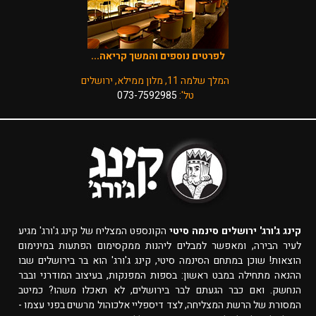
לפרטים נוספים והמשך קריאה...
המלך שלמה 11, מלון ממילא, ירושלים
טל':
073-7592985
קינג ג'ורג' ירושלים סינמה סיטי
הקונספט המצליח של קינג ג'ורג' מגיע
לעיר הבירה, ומאפשר למבלים ליהנות ממקסימום הפתעות במינימום
הוצאות! שוכן במתחם הסינמה סיטי, קינג ג'ורג' הוא בר בירושלים שבו
ההנאה מתחילה במבט ראשון: בספות המפנקות, בעיצוב המודרני ובבר
הנחשק. ואם כבר הגעתם לבר בירושלים, לא תאכלו משהו? כמיטב
המסורת של הרשת המצליחה, לצד דיספליי אלכוהול מרשים בפני עצמו -