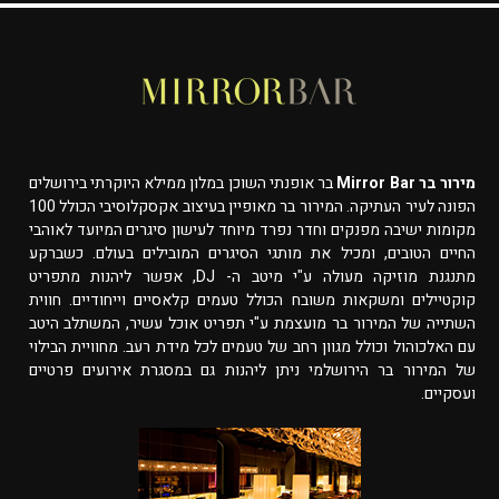
מירור בר Mirror Bar
בר אופנתי השוכן במלון ממילא היוקרתי בירושלים
הפונה לעיר העתיקה. המירור בר מאופיין בעיצוב אקסקלוסיבי הכולל 100
מקומות ישיבה מפנקים וחדר נפרד מיוחד לעישון סיגרים המיועד לאוהבי
החיים הטובים, ומכיל את מותגי הסיגרים המובילים בעולם. כשברקע
מתנגנת מוזיקה מעולה ע"י מיטב ה- DJ, אפשר ליהנות מתפריט
קוקטיילים ומשקאות משובח הכולל טעמים קלאסיים וייחודיים. חווית
השתייה של המירור בר מועצמת ע"י תפריט אוכל עשיר, המשתלב היטב
עם האלכוהול וכולל מגוון רחב של טעמים לכל מידת רעב. מחוויית הבילוי
של המירור בר הירושלמי ניתן ליהנות גם במסגרת אירועים פרטיים
ועסקיים.