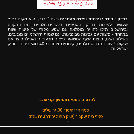
ברדק - בירה יצירתית ופיצה מהחבית
רשת "ברדק" היא מקום כייפי
שעושה לפיצות ברדק. בסניפים הכשרים-חלביים בפתח-תקווה
ובירושלים תזכו לחוויה מופלאה עם שפע מקורי של פיצות שוות
במיוחד - פיצות עם גבינות מבעבעות, עם שמות ירושלמיים מגניבים,
בשילוב דגים, פיצות השף המשוגע, פיצות טבעוניות ואפילו פיצה עם
שוקולד! עוד בתפריט סלטים, קינוחים ויותר מ-40 סוגי בירות בוטיק
ישראליות.
לפרטים נוספים והמשך קריאה...
סניף קרן היסוד 38, ירושלים
סניף בית יעקב 4 (שוק מחנה יהודה), ירושלים
סניף ברקת 7, פתח תקווה
טל':
1599-599-779