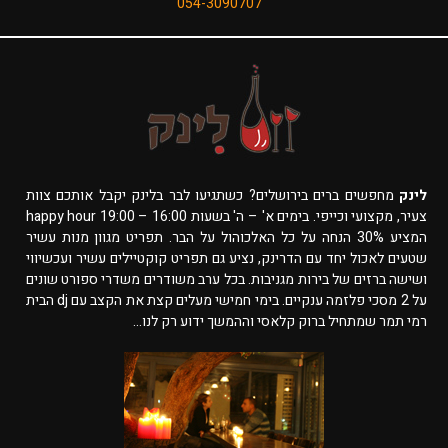
054-3090707
לינק
מחפשים ברים בירושלים? כשתגיעו לבר בלינק יקבל אותכם צוות
צעיר, מקצועי וכייפי. בימים א' – ה' בשעות 16:00 – 19:00 happy hour
המציע 30% הנחה על כל האלכוהול על הבר. תפריט מגוון מנות עשיר
שטעים לאכול יחד עם הדרינק, נציע גם תפריט קוקטיילים עשיר ועכשיווי
ושישה ברזים של בירות מגניבות. בכל ערב משודרים משדרי ספורט שונים
על 2 מסכי פלזמה ענקיים. בימי חמישי מעלים קצת את הקצב עם dj הבית
רמי תמר שמתחיל ברוק קלאסי וההמשך ידוע רק לנו...