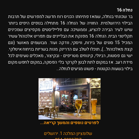
נחלה 16
בר שכונתי בנחלה, שמאז פתיחתו הכניס רוח חדשה למפרשים של תרבות
הבילוי הירושלמית. החוויה של הנחלה 16 מתחילה בנופים היפים ביותר
שיש לעיר הבירה להציע, וממשיכה עם פלייליסטים מקפיצים שמכינים
תקליטני הבית. הנחלה 16 מפנקת את הבליינים עם תפריט אלכוהול עשיר
המכיל 15 סוגים של בירות, וויסקי, וודקה ועוד. מבושמים מאושר (וגם
קצת מאלכוהול...), תוכלו לשלב עם הדרינק מנות בשריות בניחוח איטלקי.
ישי גם פסטות, רביולי, קינוחים מטריפים - ובקיצור, מאכלים טעימים לכל
מידת רעב. אז במקום לתת לבטן לקרקר בלי הפסקה, במקום לחפש מקום
בילוי בשעות הקטנות - פשוט מגיעים לנחלה...
לפרטים נוספים והמשך קריאה...
שלומציון המלכה 1. ירושלים