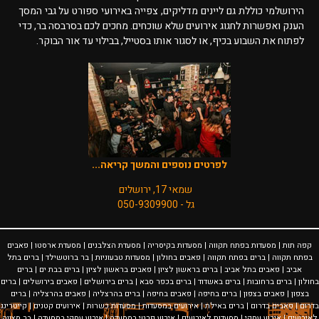
הירושלמי כוללת גם ליינים מדליקים, צפייה באירועי ספורט על גבי המסך
הענק ואפשרות לחגוג אירועים שלא שוכחים. מחכים לכם בסרבסה בר, כדי
לפתוח את השבוע בכיף, או לסגור אותו בסטייל, בבילוי עד אור הבוקר.
לפרטים נוספים והמשך קריאה...
שמאי 17, ירושלים
גל - 050-9309900
קפה תות
|
מסעדות בפתח תקווה
|
מסעדות בקיסריה
|
מסעדת הצלבנים
|
מסעדת ארסטו
|
פאבים
בפתח תקווה
|
ברים בפתח תקווה
|
פאבים בחולון
|
מסעדות טבעוניות
|
בר ברוטשילד
|
ברים בתל
אביב
|
פאבים בתל אביב
|
ברים בראשון לציון
|
פאבים בראשון לציון
|
ברים בבת ים
|
ברים
בחולון
|
ברים ברחובות
|
ברים באשדוד
|
ברים בכפר סבא
|
ברים בירושלים
|
פאבים בירושלים
|
ברים
בצפון
|
פאבים בצפון
|
ברים בחיפה
|
פאבים בחיפה
|
ברים בהרצליה
|
פאבים בהרצליה
|
ברים
בדרום
|
פאבים בדרום
|
ברים באילת
|
אירועים במסעדות
|
מסעדות כשרות
|
אירועים קטנים
|
קייטרינג
לאירועים
|
אירוע עסקי
|
מסעדות לאירועים
|
אירוע פרטי במסעדה
|
אירוע עסקי במסעדה
|
בר מצווה