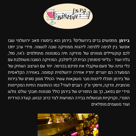
בירמן
.מחפשים ברים בירושלים? בירמן הוא ביסטרו פאב ירושלמי שבו
אפשר בין לגימה ללגימה ליהנות ממוזיקה טובה לנשמה. מידי ערב יחכו
לכם קוקטיילים מגוונים של מוזיקה חיה בסגנונות מתחלפים: ג'אז, סול,
בלוז ועוד - בליווי פסנתרן הבית לב ליפלבק. המוזיקה הטובה משתלבת עם
כלי נגינה של פעם שיקבלו את פניכם בכניסה. יחד עם העיצוב העתיק של
המסעדה הם יוצרים יחדיו אווירה ירושלמית קסומה. באווירה הקלאסית
של בירמן תוכלו ליהנות מבר משקאות עשיר הכולל מגוון סוגים של בירות
מהחבית, וודקה, וויסקי וג'ין. רעבים לעוד? כמו ההופעות החיות המקיימות
מידי יום בפאב, כך גם התפריט של בירמן כולל סגנונות חובקי עולם: גולש
הונגרי, נקניקיות מבושלות בבירה המגיעות לצד כרוב כבוש, קעדה כורדית
ועוד מטעמים מופלאים