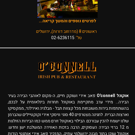
לפרטים נוספים והמשך קריאה...
ראשונים 8 (מדרחוב דורות), ירושלים
טל':
02-6236115
אוקונל O'connell
פאב אירי ושוקק חיים, ה-מקום לאוהבי הבירה בעיר
הבירה... מידי ערב מתקיימת באוקונל תחרות בינלאומית על לבכם,
בהשתתפות בירות משובחות מכל קצוות תבל - מבלגיה ואירלנד, ממקסיקו
וארצות הברית. לחגיגה מצטרפים 40 סוגי וויסקי אירי וקוקטיילים שהברמן
שלנו ישמח להכין עבורכם. הבילוי באוקונל זורם ממש כמו הבירות הזולגות
מ 12 ברזי הבירה העסוקים, הרבה בזכות האווירה המשלבת ישן וחדש.
אוקונל שוכן בתוך מבנה ירושלמי עתיק, המזכיר פאב אירי אותנטי הודות