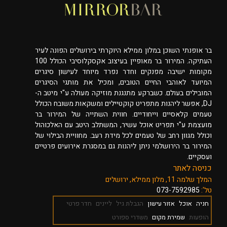
בר אופנתי השוכן במלון ממילא היוקרתי בירושלים הפונה לעיר
העתיקה. המירור בר מאופיין בעיצוב אקסקלוסיבי הכולל 100
מקומות ישיבה מפנקים וחדר נפרד מיוחד לעישון סיגרים
המיועד לאוהבי החיים הטובים, ומכיל את מותגי הסיגרים
המובילים בעולם. כשברקע מתנגנת מוזיקה מעולה ע"י מיטב ה-
DJ, אפשר ליהנות מתפריט קוקטיילים ומשקאות משובח הכולל
טעמים קלאסיים וייחודיים. חווית השתייה של המירור בר
מועצמת ע"י תפריט אוכל עשיר, המשתלב היטב עם האלכוהול
וכולל מגוון רחב של טעמים לכל מידת רעב. מחוויית הבילוי של
המירור בר הירושלמי ניתן ליהנות גם במסגרת אירועים פרטיים
ועסקיים.
כניסה לאתר
המלך שלמה 11, מלון ממילא, ירושלים
טל':
073-7592985
חניה
אוכל
אזור עישון
הגבלת גיל
ליינים
חדר פרטי
הופעות
שמירת מקום
משדרי ספורט